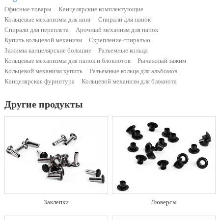
Офисные товары
Канцелярские комплектующие
Кольцевые механизмы для книг
Спирали для папок
Спирали для переплета
Арочный механизм для папок
Купить кольцевой механизм
Скрепление спиралью
Зажимы канцелярские большие
Разъемные кольца
Кольцевые механизмы для папок и блокнотов
Рычажный зажим
Кольцевой механизм купить
Разъемные кольца для альбомов
Канцелярская фурнитура
Кольцевой механизм для блокнота
Другие продукты
Заклепки
Люверсы