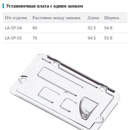
Установочная плата с одним замком
П/п изделия
Расстояние между замками
Длина
Ширина
LA-SP-54
80
92.5
54.8
LA-SP-55
70
94.5
55.8