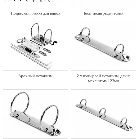
Подвесная планка для папок
Болт полиграфический
Арочный механизм
2-х кольцевой механизм, длина
механизма 123мм